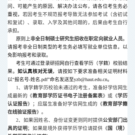
问、可能产生的原因、解决办法公布，请各位考生务必
重视，
若因考生不规范报考导致无法参加考试（含初试
和复试）、录取、入学及其他问题的，后果由考生自行
承担。
原则上
非全日制
硕士研究生招收
在职定向就业人员
。
请报考非全日制类型的考生务必填写就业单位信息，以
免影响报考和录取。
考生可通过登录研招网自行查看学历（学籍）校验结
果。
如认真核对无误
，
请按如下要求准备相关证明材料
以“报名号-姓名.pdf”命名发送至yzb@haut.edu.cn。
1、请学籍学历校验未通过的考生，准备好学信网生
成最新的
《
教育部学历证书电子注册备案表
》或《
学历
认证报告
》；应届生准备好学信网生成的《
教育部学籍
在线验证报告
》。
2、如果因姓名、身份证变更则同时提供
公安部门出
具的证明
；如果是境外获得学历学位请提供《
国（境）