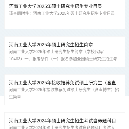
合国家和招生单位规定的体检要求。4.考生学业水平必须符合
河南工业大学2025年硕士研究生招生专业目录
下列条件之一：（1）国家承认学历的应届本科毕业生（含普通
请查阅附件：河南工业大学2025年硕士研究生招生专业目录
高校、成人高校、普通高校举办的成人高等学历教育等应届本
科毕业生）及自学考试和网络教育届时可毕业本科生。...
河南工业大学2025年硕士研究生招生简章
河南工业大学2025年硕士研究生招生简章（学校代码：
10463）一、报考条件（一）报名参加全国硕士研究生招生考
试的人员，须符合下列条件：1.中华人民共和国公民。2.拥护
中国共产党的领导，品德良好，遵纪守法。3.身体健康状况符
合国家和招生单位规定的体检要求。4.考生学业水平必须符合
河南工业大学2025年接收推荐免试硕士研究生（含直
下列条件之一：（1）国家承认学历的应届本科毕业生（含普通
博生）招生简章
河南工业大学2025年接收推荐免试硕士研究生（含直博生）招
高校、成人高校、普通高校举办的成人高等学历教育等应届本
生简章
科毕业生）及自学考试和网络教育届时可毕业本科生。...
河南工业大学2024年硕士研究生招生考试自命题科目
考试大纲
河南工业大学2024年硕士研究生招生考试自命题科目考试大