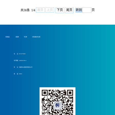
首页
上页
下页
尾页
页
共36条 1/4
常用链接：
研招网
学信网
河南省教育考试院
电 话：0371-67756268
电子邮箱：yzb@haut.edu.cn
地 址：中国•郑州•高新区莲花街100号
邮 编：450001