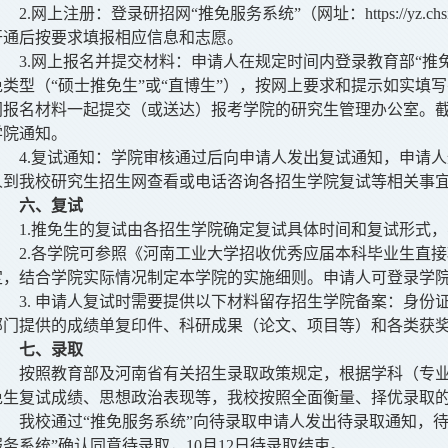
2.
网上注册：登录研招网“推免服务系统”（网址：https://yz.chs
开通后按要求填报相应信息和志愿。
3.
网上报名并提交材料：申请人
在规定时间内登录教育部“推
免类型（“硕士推免生”或“直博生”），按网上要求和提示如实填
同报名材料一起提交（或送达）报考学院的研究生管理办公室。
学院通知。
4.
复试通知：学院审核通过后向申请人发出复试通知，申请人
人到我校研究生招生网查看或电话咨询各招生学院复试等相关事
六
、复试
1.
推免生的复试由各招生学院确定复试具体时间和复试形式，
2.
各学院可参照《河南工业大学招收优秀应届本科毕业生直接
定，结合学院实际情况制定本学院的实施细则。申请人可登录学
3.
申请人复试时需要提供以下材料留存招生学院备案：身份
部门提供的成绩单复印件、科研成果（论文、项目等）和各类获
七
、录取
按照教育部及河南省有关招生录取政策规定，根据学科（专
免生复试成绩、思想政治表现等，我校按照全面衡量、择优录取
我校通过“推免服务系统”向待录取申请人发出待录取通知，
服务系统”确认同意待录取，10月12日待录取结束。