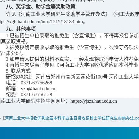
八、奖学金、助学金等奖助政策
详见《河南工业大学研究生奖助学金管理办法》（
河工大政
ttps://xgb.haut.edu.cn/info/1215/18183.htm。
九、其他事项
1.
已被招生单位录取的推免生（含直博生），不得再报名参加
消其录取资格。
2.被
我校确定接收录取的推免生（含直博生），须遵守各项法
定严肃处理。
3.如申请人提供的材料不真实，一经发现将取消申请人推荐
4.
直博生未尽事宜参见《河南工业大学招收优秀应届本科毕业
5.
联系
方式
研招办地址：河南省
郑州市高新区莲花街100号 河南工业大学
电话：0371-
67756268
邮箱：yzb@haut.edu.cn
纪委：0371-67756128
南工业大学研究生招生网网址：https://yjszs.haut.edu.cn
件【
河南工业大学招收优秀应届本科毕业生直接攻读博士学位研究生实施办法.pd