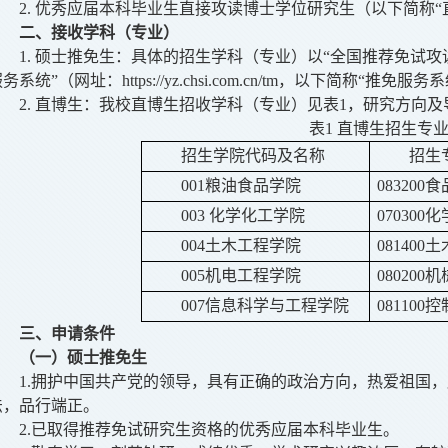
2. 优秀应届本科毕业生直接攻读博士学位研究生（以下简称“
二、接收学科（专业）
1. 硕士推免生：具体的招生学科（专业）以“全国推荐免试
服务系统”（网址：
https://yz.chsi.com.cn/tm，以下简称“
2. 直博生：我校直博生招收学科（专业）见表1，研究方向
表1 直博生招生专
招生学院代码及名称
招生
001粮油食品学院
08320
003 化学化工学院
070300化
004土木工程学院
081400
005机电工程学院
080200
007信息科学与工程学院
08110
三、
申请
条件
（一）硕士推免生
1.
拥护中国共产党的领导，具有正确的政治方向，热爱祖国，
法，品行端正。
2.已取得推荐免试研究生资格的优秀应届本科毕业生。