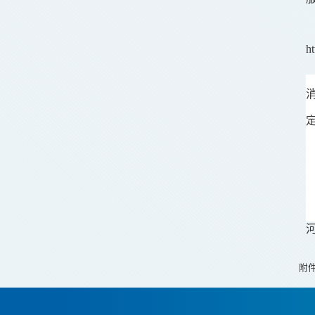
h
河
附