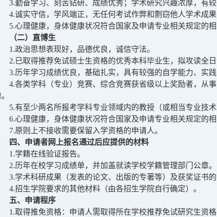
3.
勤奋学习、刻苦钻研、成绩优秀；学术研究兴趣浓厚，有较
4.
诚实守信，学风端正，无任何考试作弊和剽窃他人学术成果
5.心理健康，身体健康状况符合国家及申请专业相关规定的
（
二
）
直博生
1.
政治思想表现好，品德优良，诚信守法。
2.已
取
得推荐免试硕士生资格的优秀本科毕业生，拟攻读全日
3.历年学习成绩优良，基础扎实，具有较强的自学能力、实
4.各类学科（专业）竞赛、综合竞赛获省级以上奖励者，从
虑。
5.有至少两名所报考学科专业领域内的教授（或相当专业技
6.
心理健康，身体健康状况符合国家及申请专业相关规定的相
7.原则上不接收需要保留入学资格的申请人。
四、申请者网上报名通过后应提供的材料
1.学籍在线验证报告。
2.历年在校学习成绩单，并加盖就读学校学籍管理部门公章。
3.学术科研成果（发表的论文、出版的专著等）及获奖证书
4.招生学院要求的其他材料（由各招生学院自行确定）。
五
、申请程序
1.
取得推免资格：申请人需取得所在学校推荐免试研究生资格