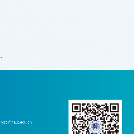
--
b@haut.edu.cn